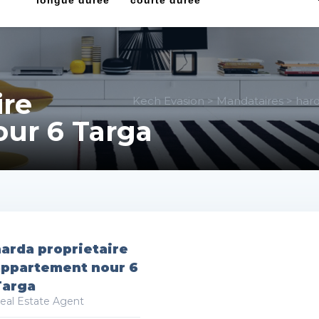
longue durée
courte durée
ire
Kech Evasion
>
Mandataires
>
hard
ur 6 Targa
arda proprietaire
appartement nour 6
Targa
eal Estate Agent