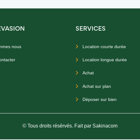
EVASION
SERVICES
mmes nous
Location courte durée

ontacter
Location longue durée

Achat

Achat sur plan

Déposer sur bien

© Tous droits résérvés. Fait par Sakinacom