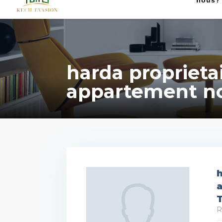
nous?
harda proprieta
appartement no
h
R