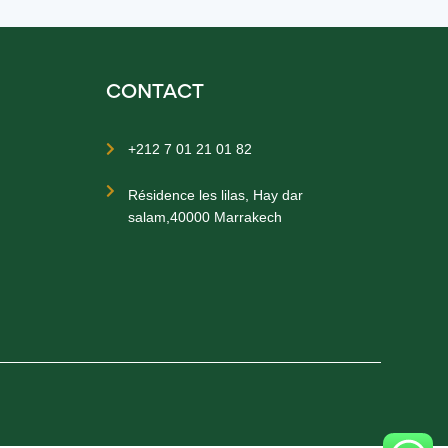
CONTACT
+212 7 01 21 01 82


Résidence les lilas, Hay dar
salam,40000 Marrakech