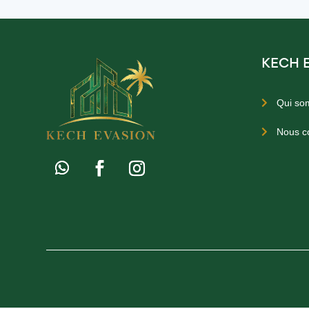
KECH 
Qui so

Nous c
