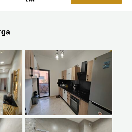
bien
rga