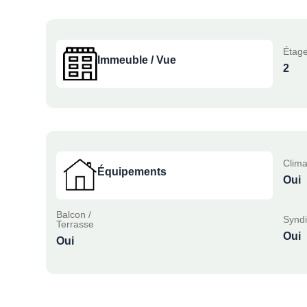
Étage
Immeuble / Vue
2
Clima
Équipements
Oui
Balcon /
Syndi
Terrasse
Oui
Oui