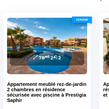
VENDRE
78
2
2
Appartement meublé rez-de-jardin
Ap
2 chambres en résidence
ré
sécurisée avec piscine à Prestigia
et
Saphir