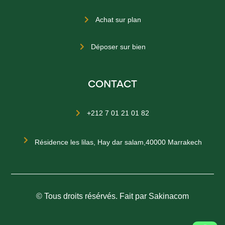
Achat sur plan

Déposer sur bien

CONTACT
+212 7 01 21 01 82


Résidence les lilas, Hay dar salam,40000 Marrakech
© Tous droits résérvés. Fait par Sakinacom