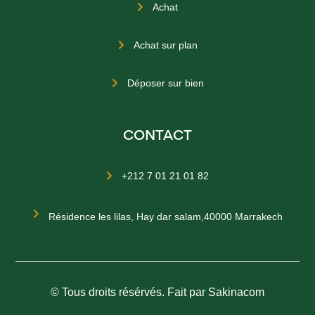
Achat

Achat sur plan

Déposer sur bien

CONTACT
+212 7 01 21 01 82


Résidence les lilas, Hay dar salam,40000 Marrakech
© Tous droits résérvés. Fait par Sakinacom