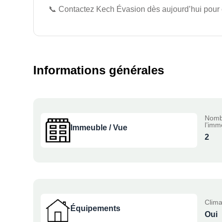
📞 Contactez Kech Évasion dès aujourd’hui pour org
Informations générales
Nomb
l’imm
Immeuble / Vue
2
Clima
Équipements
Oui