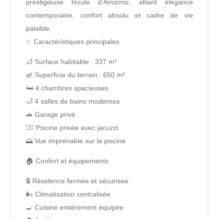
prestigieuse Route d’Amizmiz, alliant élégance
contemporaine, confort absolu et cadre de vie
paisible.
✨ Caractéristiques principales
📐 Surface habitable : 337 m²
🌿 Superficie du terrain : 650 m²
🛏️ 4 chambres spacieuses
🛁 4 salles de bains modernes
🚗 Garage privé
🏊‍♀️ Piscine privée avec jacuzzi
🌅 Vue imprenable sur la piscine
🏠 Confort et équipements
🔒 Résidence fermée et sécurisée
🌬️ Climatisation centralisée
🍳 Cuisine entièrement équipée