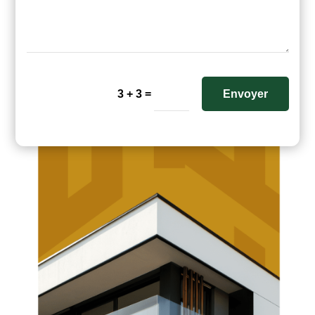
=
Envoyer
3 + 3