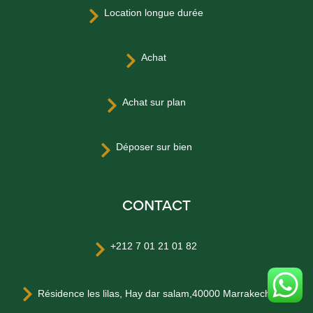
Location longue durée

Achat

Achat sur plan

Déposer sur bien

CONTACT
+212 7 01 21 01 82


Résidence les lilas, Hay dar salam,40000 Marrakech