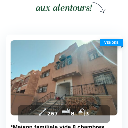
aux alentours!
VENDRE
267
8
3
*Maison familiale vide 8 chambres