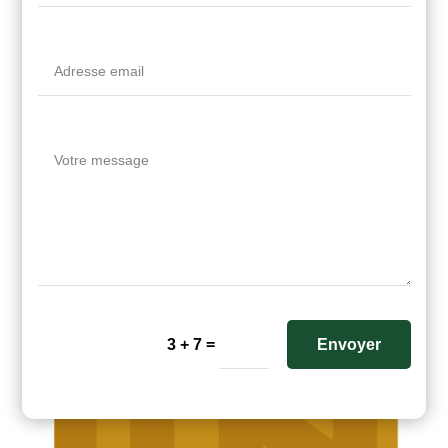
=
Envoyer
3 + 7