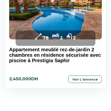
78
2
2
Appartement meublé rez-de-jardin 2
chambres en résidence sécurisée avec
piscine à Prestigia Saphir
2,450,000DH
Voir L'annonce