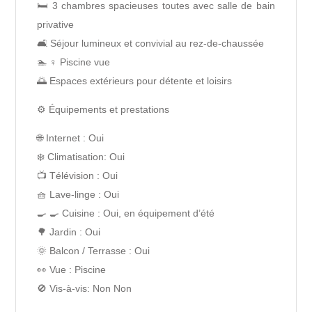
🛏️ 3 chambres spacieuses toutes avec salle de bain
privative
🛋️ Séjour lumineux et convivial au rez-de-chaussée
🏊 ♀️ Piscine vue
🌅 Espaces extérieurs pour détente et loisirs
⚙️ Équipements et prestations
🌐 Internet : Oui
❄️ Climatisation: Oui
📺 Télévision : Oui
🧺 Lave-linge : Oui
🍳 🍳 Cuisine : Oui, en équipement d’été
🌳 Jardin : Oui
🌞 Balcon / Terrasse : Oui
👀 Vue : Piscine
🚫 Vis-à-vis: Non Non