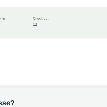
-in
Check-out
12
esse?