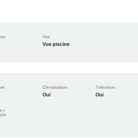
vis
Vue
Vue piscine
net
Climatisation
Télévision
Oui
Oui
n /
sse