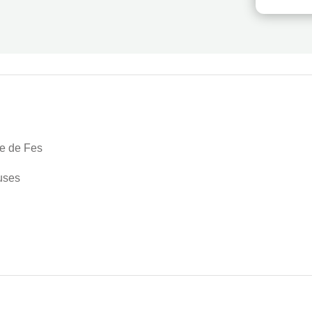
te de Fes
euses