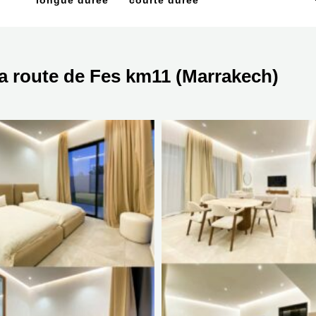
longue durée
courte durée
s a route de Fes km11 (Marrakech)