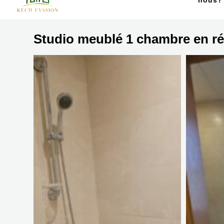
nous?
Studio meublé 1 chambre en ré