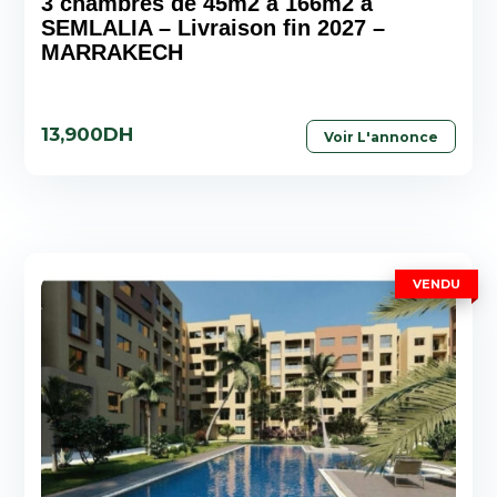
3 chambres de 45m2 à 166m2 à
SEMLALIA – Livraison fin 2027 –
MARRAKECH
13,900DH
Voir L'annonce
VENDU