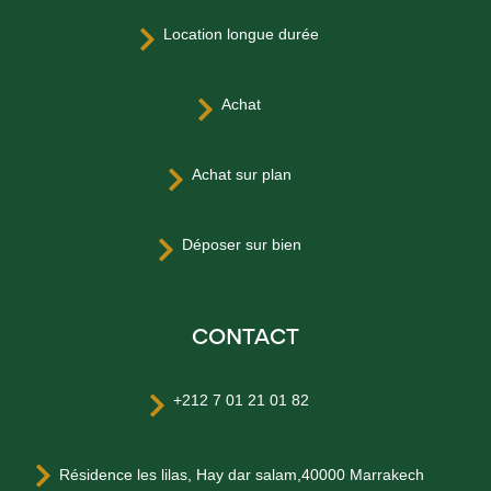
Location longue durée

Achat

Achat sur plan

Déposer sur bien

CONTACT
+212 7 01 21 01 82


Résidence les lilas, Hay dar salam,40000 Marrakech