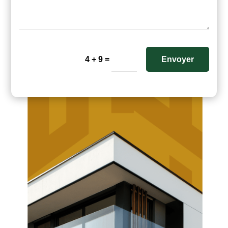
=
Envoyer
4 + 9