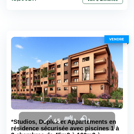
VENDRE
45
1
1
*Studios, Duplex et Appartements en
résidence sécurisée avec piscines 1 à