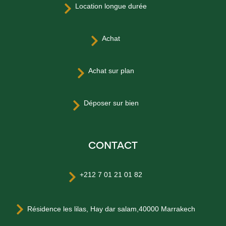
Location longue durée

Achat

Achat sur plan

Déposer sur bien

CONTACT
+212 7 01 21 01 82


Résidence les lilas, Hay dar salam,40000 Marrakech