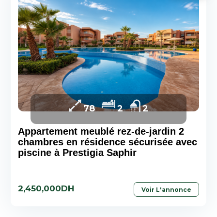
78
2
2
Appartement meublé rez-de-jardin 2
chambres en résidence sécurisée avec
piscine à Prestigia Saphir
2,450,000DH
Voir L'annonce