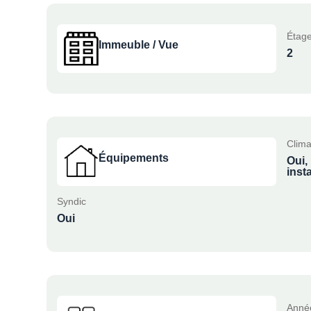
Étage
Immeuble / Vue
2
Clima
Équipements
Oui,
insta
Syndic
Oui
Anné