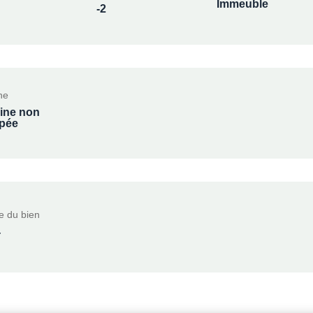
Immeuble
-2
ne
ine non
pée
e du bien
4