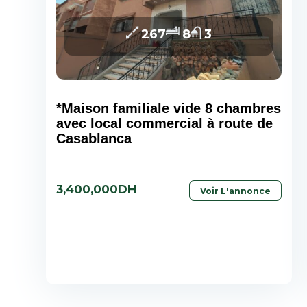
267
8
3
*Maison familiale vide 8 chambres
avec local commercial à route de
Casablanca
3,400,000DH
Voir L'annonce