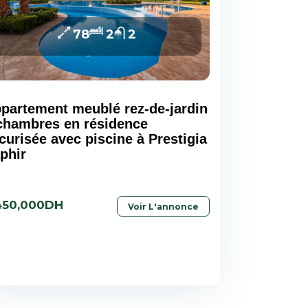
78
2
2
partement meublé rez-de-jardin
chambres en résidence
curisée avec piscine à Prestigia
phir
450,000DH
Voir L'annonce