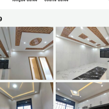
longue durée
courte durée
9