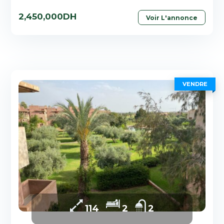
2,450,000DH
Voir L'annonce
VENDRE
114
2
2