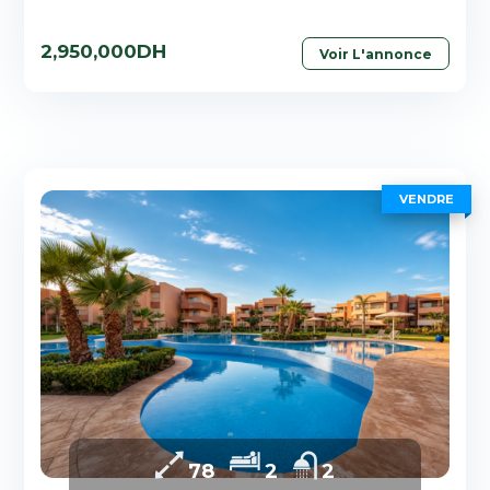
2,950,000DH
Voir L'annonce
VENDRE
78
2
2