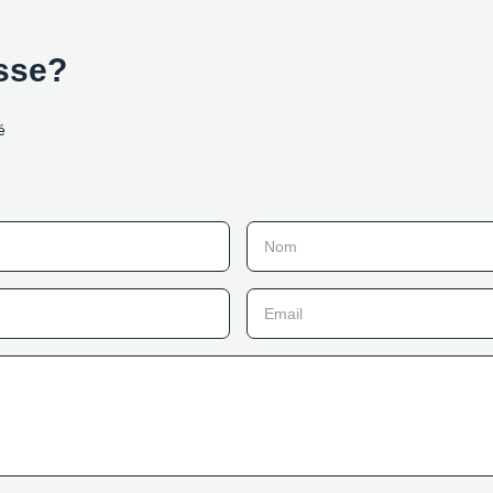
esse?
é
Nom
Email