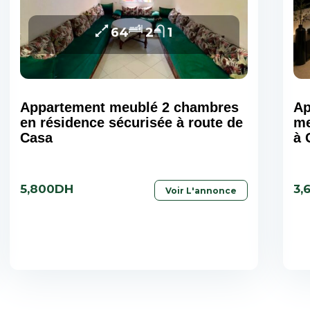
64
2
1
Appartement meublé 2 chambres
Ap
en résidence sécurisée à route de
me
Casa
à 
5,800DH
3,
Voir L'annonce