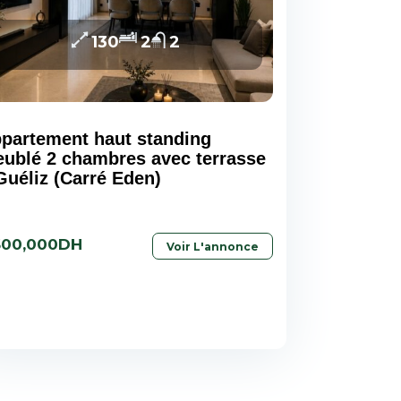
130
2
2
partement haut standing
ublé 2 chambres avec terrasse
Guéliz (Carré Eden)
600,000DH
Voir L'annonce