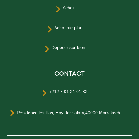
Achat

Achat sur plan

Déposer sur bien

CONTACT
+212 7 01 21 01 82


Résidence les lilas, Hay dar salam,40000 Marrakech