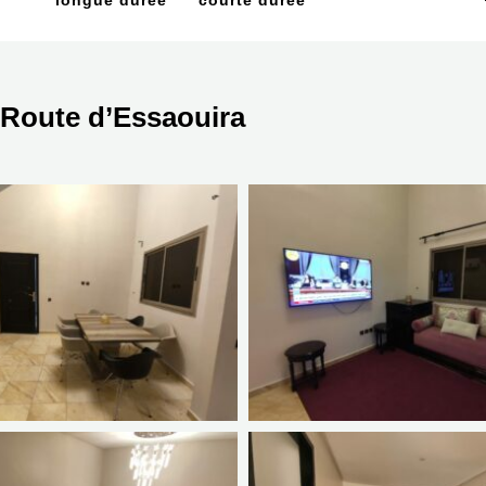
longue durée
courte durée
Route d’Essaouira