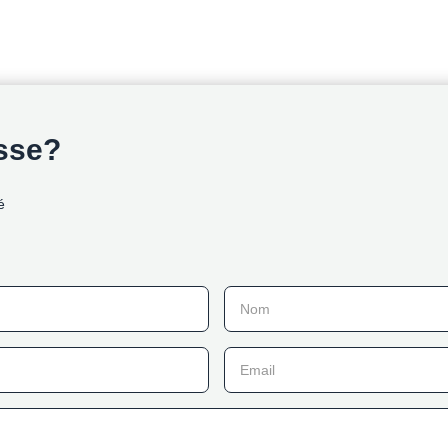
esse?
é
Nom
Email