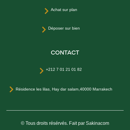
Achat sur plan

Déposer sur bien

CONTACT
+212 7 01 21 01 82


Résidence les lilas, Hay dar salam,40000 Marrakech
© Tous droits résérvés. Fait par Sakinacom