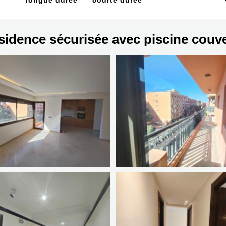
longue durée
courte durée
idence sécurisée avec piscine couve