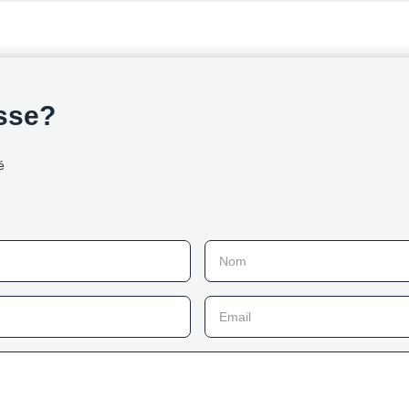
esse?
é
Nom
Email