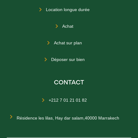
Location longue durée

Achat

Achat sur plan

Déposer sur bien

CONTACT
+212 7 01 21 01 82


Résidence les lilas, Hay dar salam,40000 Marrakech