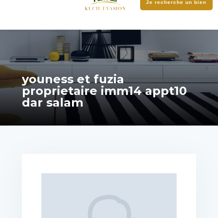
Je recherche un bien
youness et fuzia
proprietaire imm14 appt10
dar salam