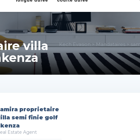
longue durée
courte durée
ire villa
Kech Evasion
>
Mandataires
>
sami
 akenza
amira proprietaire
illa semi finie golf
akenza
eal Estate Agent