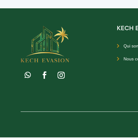
KECH 
Qui so

Nous c
