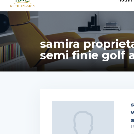
nous?
samira proprieta
semi finie golf
s
v
R