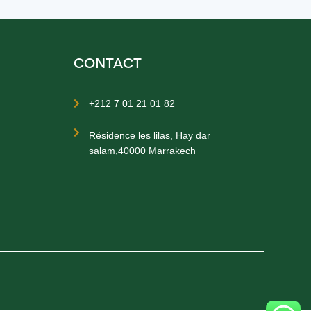
CONTACT
+212 7 01 21 01 82


Résidence les lilas, Hay dar
salam,40000 Marrakech