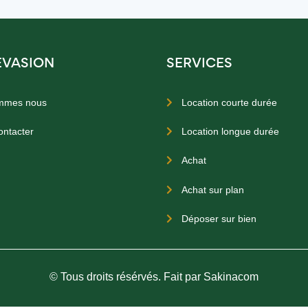
EVASION
SERVICES
mmes nous
Location courte durée

ontacter
Location longue durée

Achat

Achat sur plan

Déposer sur bien

© Tous droits résérvés. Fait par Sakinacom