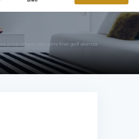
bien
ra proprietaire villa semi finie golf akenza