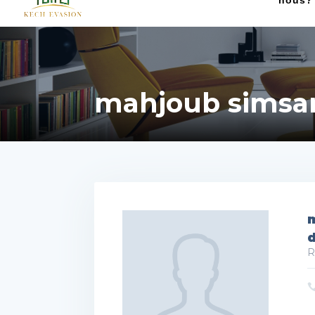
nous?
mahjoub simsa
R