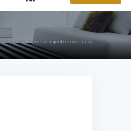
bien
ion
>
Mandataires
>
mahjoub simsar doha