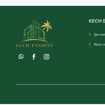
KECH 
Qui so

Nous c
