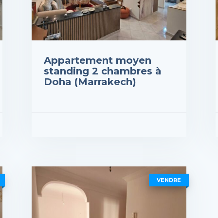
Appartement moyen
standing 2 chambres à
Doha (Marrakech)
Prix : 740,000DH
Prix
VOIR LES DÉTAILS
VOI
VENDRE