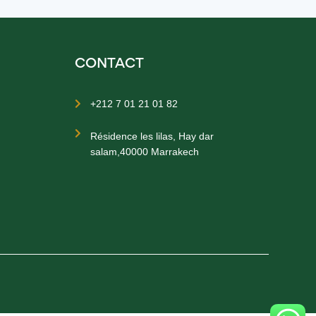
CONTACT
+212 7 01 21 01 82


Résidence les lilas, Hay dar
salam,40000 Marrakech