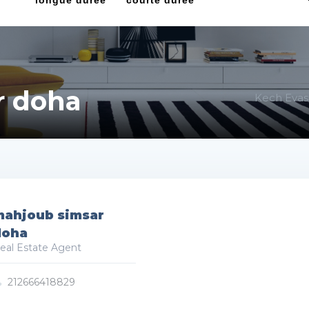
longue durée
courte durée
r doha
Kech Evas
mahjoub simsar
doha
eal Estate Agent
212666418829
