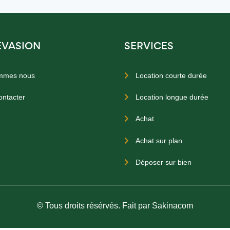
EVASION
SERVICES
mmes nous
Location courte durée

ontacter
Location longue durée

Achat

Achat sur plan

Déposer sur bien

© Tous droits résérvés. Fait par Sakinacom