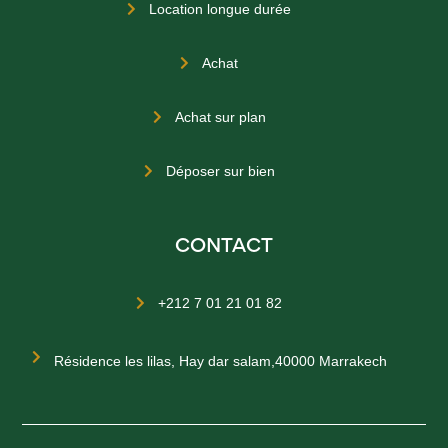
Location longue durée

Achat

Achat sur plan

Déposer sur bien

CONTACT
+212 7 01 21 01 82


Résidence les lilas, Hay dar salam,40000 Marrakech