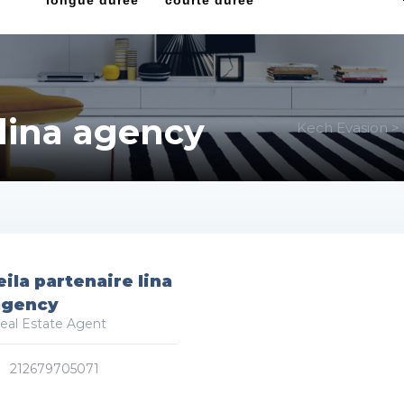
longue durée
courte durée
 lina agency
Kech Evasion
>
eila partenaire lina
agency
eal Estate Agent
212679705071
