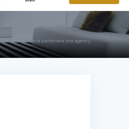
bien
Mandataires
>
leila partenaire lina agency