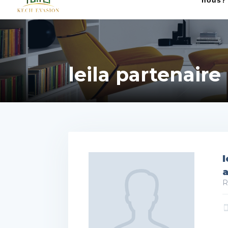
nous?
leila partenaire
l
R