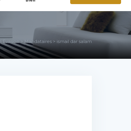
bien
 Evasion
>
Mandataires
>
ismail dar salam