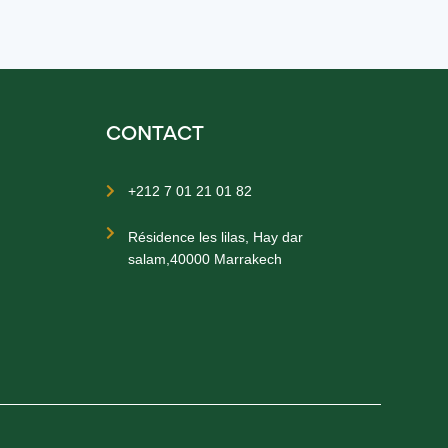
CONTACT
+212 7 01 21 01 82


Résidence les lilas, Hay dar
salam,40000 Marrakech