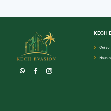
KECH 
Qui so

Nous c
