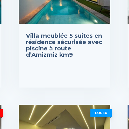
Villa meublée 5 suites en
résidence sécurisée avec
piscine à route
d’Amizmiz km9
Prix : 2,100DH
Prix
VOIR LES DÉTAILS
VOI
LOUER