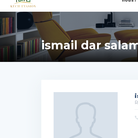
nous?
ismail dar sala
i
R