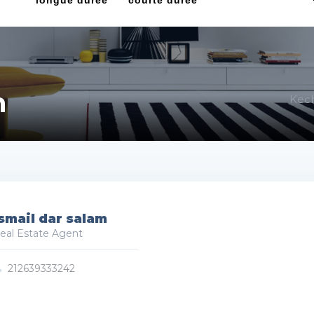
longue durée
courte durée
m
Kech
smail dar salam
eal Estate Agent
212639333242
