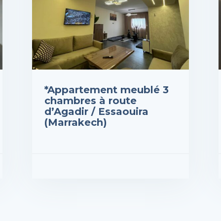
*Appartement meublé 3
chambres à route
d’Agadir / Essaouira
(Marrakech)
Prix : 700DH
Prix
VOIR LES DÉTAILS
VOI