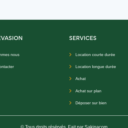
EVASION
SERVICES
mmes nous
Location courte durée

ontacter
Location longue durée

Achat

Achat sur plan

Déposer sur bien

© Tous droits résérvés. Fait par Sakinacom