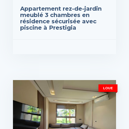
Appartement rez-de-jardin
meublé 3 chambres en
résidence sécurisée avec
piscine à Prestigia
rix : 1,500DH
VOIR LES DÉTAILS
LOUE