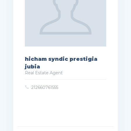
hicham syndic prestigia
jubia
Real Estate Agent
212660761555
