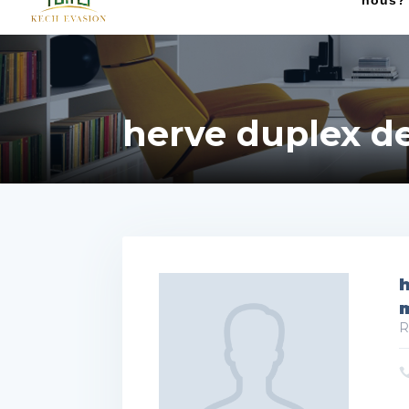
nous?
herve duplex d
h
R