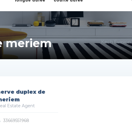
longue durée
courte durée
e meriem
Kech Evasion
erve duplex de
meriem
eal Estate Agent
33669551968
