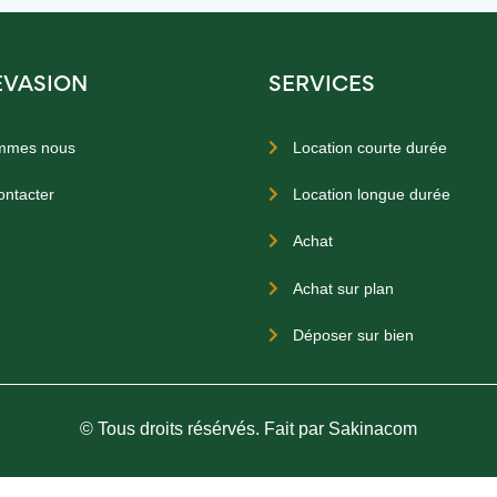
EVASION
SERVICES
mmes nous
Location courte durée

ontacter
Location longue durée

Achat

Achat sur plan

Déposer sur bien

© Tous droits résérvés. Fait par Sakinacom