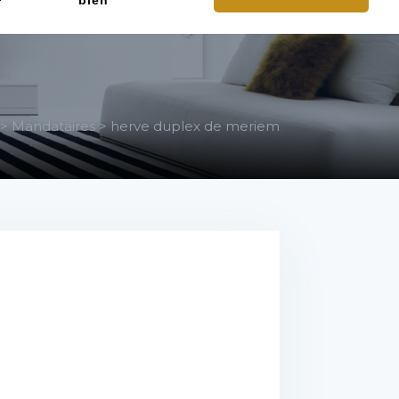
bien
>
Mandataires
>
herve duplex de meriem