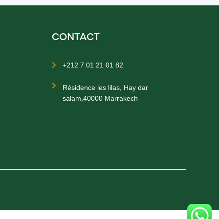
CONTACT
+212 7 01 21 01 82


Résidence les lilas, Hay dar
salam,40000 Marrakech