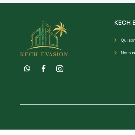
KECH 
Qui so

Nous c
