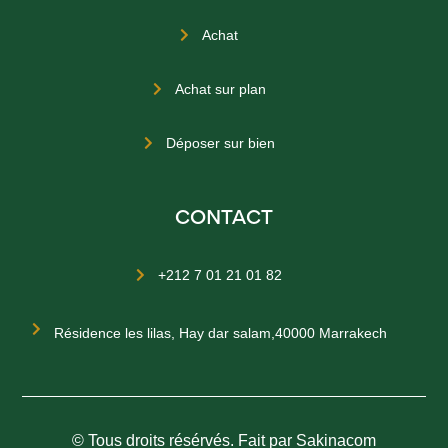
Achat

Achat sur plan

Déposer sur bien

CONTACT
+212 7 01 21 01 82


Résidence les lilas, Hay dar salam,40000 Marrakech
© Tous droits résérvés. Fait par Sakinacom