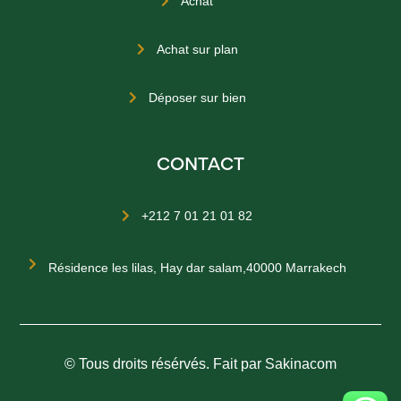
Achat

Achat sur plan

Déposer sur bien

CONTACT
+212 7 01 21 01 82


Résidence les lilas, Hay dar salam,40000 Marrakech
© Tous droits résérvés. Fait par Sakinacom