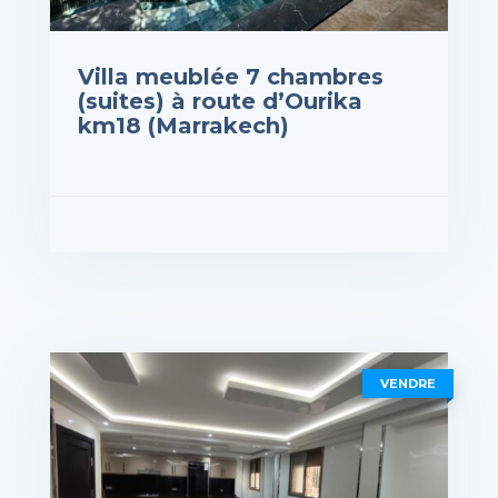
Villa meublée 7 chambres
(suites) à route d’Ourika
km18 (Marrakech)
rix : 6,500,000DH
VOIR LES DÉTAILS
VENDRE