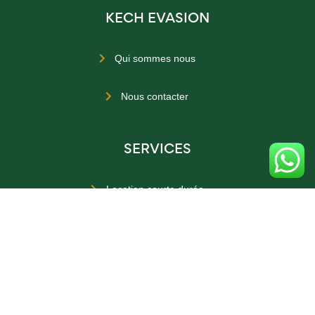
KECH EVASION
Qui sommes nous

Nous contacter

SERVICES
Location courte durée

Location longue durée

Achat

Achat sur plan
