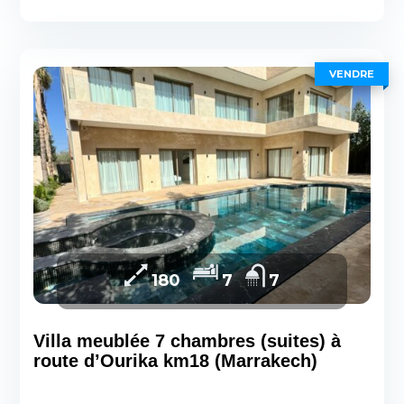
VENDRE
180
7
7
Villa meublée 7 chambres (suites) à
route d’Ourika km18 (Marrakech)