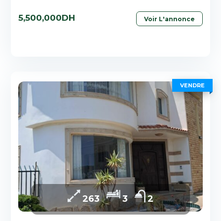
5,500,000DH
Voir L'annonce
VENDRE
263
3
2